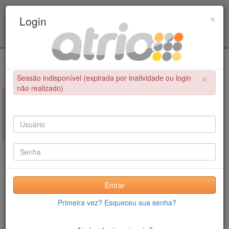
Programa Associado de Pós-Graduação em
×
Login
Educação Física / UPE - UFPB
Login
×
Sessão indisponível (expirada por inatividade ou login
não realizado)
×
NÃO FOI POSSÍVEL CONCLUIR A OPERAÇÃO
Sessão indisponível (expirada por inatividade ou login não
realizado)
Entrar
Primeira vez? Esqueceu sua senha?