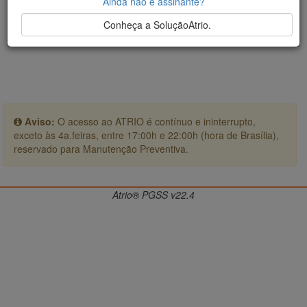
Ainda não é assinante?
Conheça a SoluçãoAtrio.
Aviso:
O acesso ao ATRIO é contínuo e ininterrupto,
exceto às 4a.feiras, entre 17:00h e 22:00h (hora de Brasília),
reservado para Manutenção Preventiva.
Atrio® PGSS v22.4