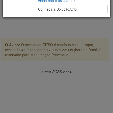
Ainda não é assinante?
Conheça a SoluçãoAtrio.
Aviso:
O acesso ao ATRIO é contínuo e ininterrupto,
exceto às 4a.feiras, entre 17:00h e 22:00h (hora de Brasília),
reservado para Manutenção Preventiva.
Atrio® PGSS v22.4