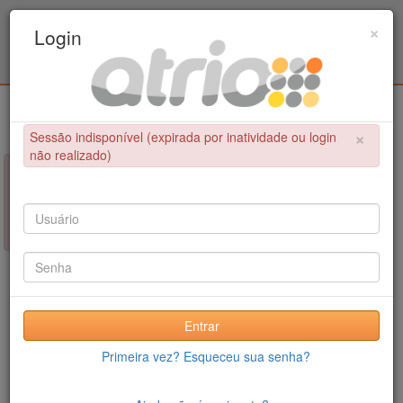
Programa Associado de Pós-Graduação em
×
Login
Educação Física / UPE - UFPB
Login
×
Sessão indisponível (expirada por inatividade ou login
não realizado)
×
NÃO FOI POSSÍVEL CONCLUIR A OPERAÇÃO
Sessão indisponível (expirada por inatividade ou login não
realizado)
Entrar
Primeira vez? Esqueceu sua senha?