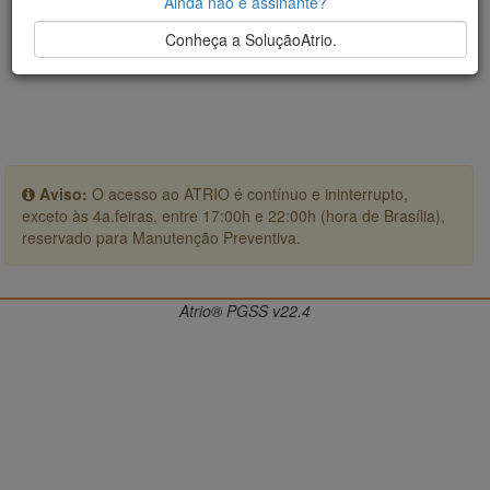
Ainda não é assinante?
Conheça a SoluçãoAtrio.
Aviso:
O acesso ao ATRIO é contínuo e ininterrupto,
exceto às 4a.feiras, entre 17:00h e 22:00h (hora de Brasília),
reservado para Manutenção Preventiva.
Atrio® PGSS v22.4