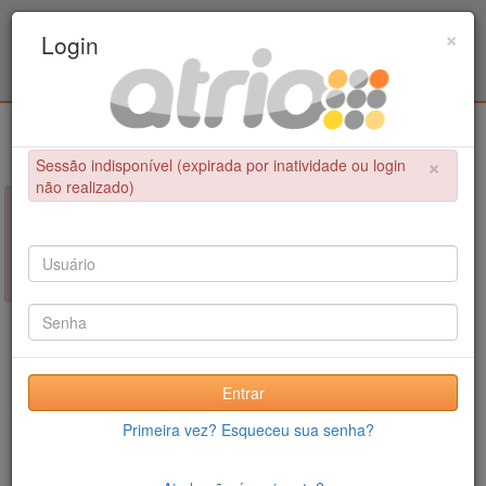
Programa Associado de Pós-Graduação em
×
Login
Educação Física / UPE - UFPB
Login
×
Sessão indisponível (expirada por inatividade ou login
não realizado)
×
NÃO FOI POSSÍVEL CONCLUIR A OPERAÇÃO
Sessão indisponível (expirada por inatividade ou login não
realizado)
Entrar
Primeira vez? Esqueceu sua senha?