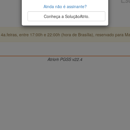
Ainda não é assinante?
Conheça a SoluçãoAtrio.
4a.feiras, entre 17:00h e 22:00h (hora de Brasília), reservado para M
Atrio® PGSS v22.4