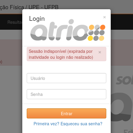
ão Física / UPE - UFPB
×
Login
Resultados
Admissão
Ferramentas
Ajuda
×
Sessão indisponível (expirada por
inatividade ou login não realizado)
o)
Entrar
Primeira vez? Esqueceu sua senha?