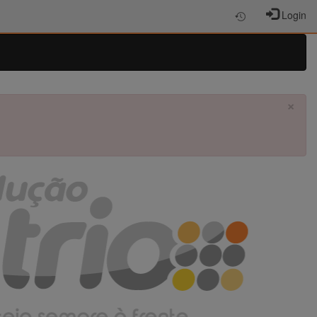
Login
×