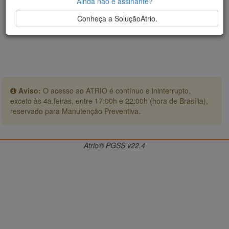
Ainda não é assinante?
Conheça a SoluçãoAtrio.
Aviso:
O acesso ao ATRIO é contínuo e ininterrupto,
exceto às 4a.feiras, entre 17:00h e 22:00h (hora de Brasília),
reservado para Manutenção Preventiva.
Atrio® PGSS v22.4