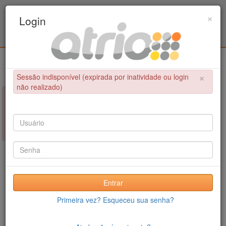
Programa Associado de Pós-Graduação em
×
Login
Educação Física / UPE - UFPB
Login
×
Sessão indisponível (expirada por inatividade ou login
não realizado)
×
NÃO FOI POSSÍVEL CONCLUIR A OPERAÇÃO
Sessão indisponível (expirada por inatividade ou login não
realizado)
Entrar
Primeira vez? Esqueceu sua senha?