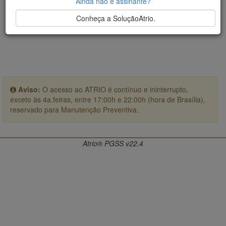
Ainda não é assinante?
Conheça a SoluçãoAtrio.
Aviso:
O acesso ao ATRIO é contínuo e ininterrupto,
exceto às 4a.feiras, entre 17:00h e 22:00h (hora de Brasília),
reservado para Manutenção Preventiva.
Atrio® PGSS v22.4