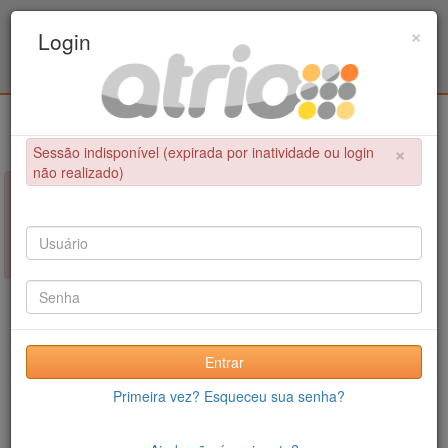
Programa Associado de Pós-Graduação em
×
Login
Educação Física / UPE - UFPB
Login
×
Sessão indisponível (expirada por inatividade ou login
não realizado)
×
NÃO FOI POSSÍVEL CONCLUIR A OPERAÇÃO
Sessão indisponível (expirada por inatividade ou login não
realizado)
Entrar
Primeira vez? Esqueceu sua senha?