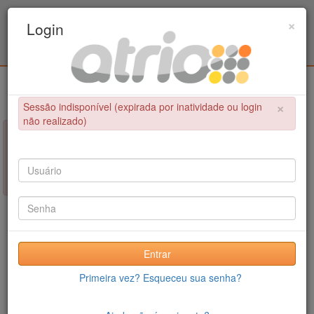
Programa Associado de Pós-Graduação em
×
Login
Educação Física / UPE - UFPB
Login
×
Sessão indisponível (expirada por inatividade ou login
não realizado)
×
NÃO FOI POSSÍVEL CONCLUIR A OPERAÇÃO
Sessão indisponível (expirada por inatividade ou login não
realizado)
Entrar
Primeira vez? Esqueceu sua senha?