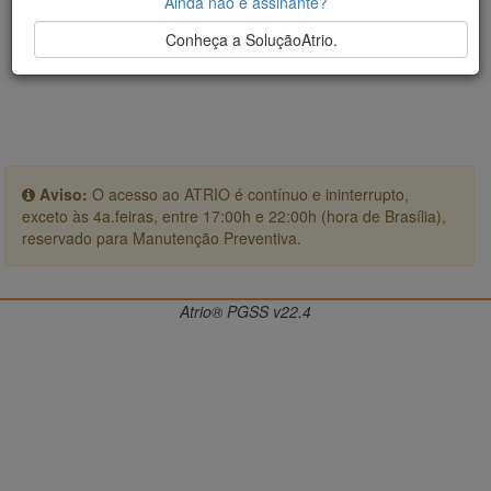
Ainda não é assinante?
Conheça a SoluçãoAtrio.
Aviso:
O acesso ao ATRIO é contínuo e ininterrupto,
exceto às 4a.feiras, entre 17:00h e 22:00h (hora de Brasília),
reservado para Manutenção Preventiva.
Atrio® PGSS v22.4