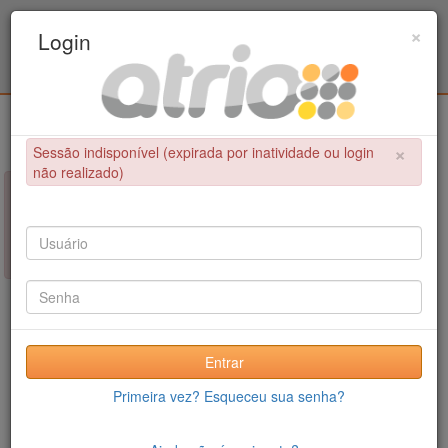
Programa Associado de Pós-Graduação em
×
Login
Educação Física / UPE - UFPB
Login
×
Sessão indisponível (expirada por inatividade ou login
não realizado)
×
NÃO FOI POSSÍVEL CONCLUIR A OPERAÇÃO
Sessão indisponível (expirada por inatividade ou login não
realizado)
Entrar
Primeira vez? Esqueceu sua senha?