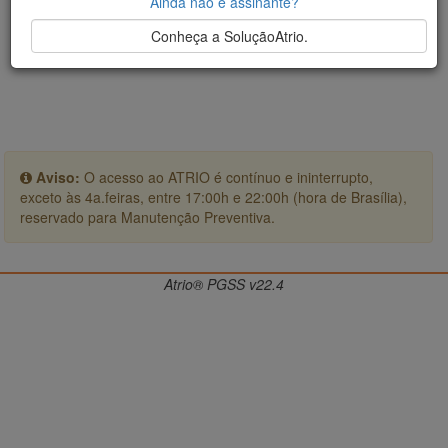
Ainda não é assinante?
Conheça a SoluçãoAtrio.
Aviso:
O acesso ao ATRIO é contínuo e ininterrupto,
exceto às 4a.feiras, entre 17:00h e 22:00h (hora de Brasília),
reservado para Manutenção Preventiva.
Atrio® PGSS v22.4