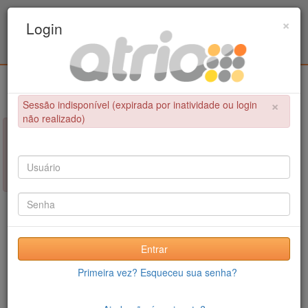
Programa Associado de Pós-Graduação em
×
Login
Educação Física / UPE - UFPB
Login
×
Sessão indisponível (expirada por inatividade ou login
não realizado)
×
NÃO FOI POSSÍVEL CONCLUIR A OPERAÇÃO
Sessão indisponível (expirada por inatividade ou login não
realizado)
Entrar
Primeira vez? Esqueceu sua senha?