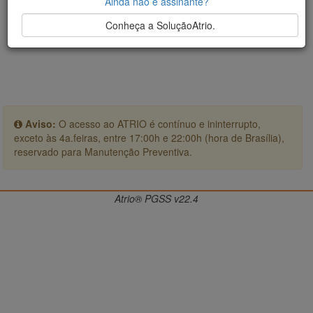
Ainda não é assinante?
Conheça a SoluçãoAtrio.
Aviso:
O acesso ao ATRIO é contínuo e ininterrupto,
exceto às 4a.feiras, entre 17:00h e 22:00h (hora de Brasília),
reservado para Manutenção Preventiva.
Atrio® PGSS v22.4