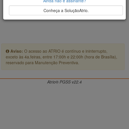
Ainda não é assinante?
Conheça a SoluçãoAtrio.
Aviso:
O acesso ao ATRIO é contínuo e ininterrupto,
exceto às 4a.feiras, entre 17:00h e 22:00h (hora de Brasília),
reservado para Manutenção Preventiva.
Atrio® PGSS v22.4