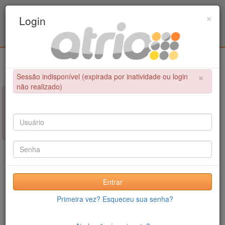
Programa Associado de Pós-Graduação em
×
Login
Educação Física / UPE - UFPB
Login
×
Sessão indisponível (expirada por inatividade ou login
não realizado)
×
NÃO FOI POSSÍVEL CONCLUIR A OPERAÇÃO
Sessão indisponível (expirada por inatividade ou login não
realizado)
Entrar
Primeira vez? Esqueceu sua senha?