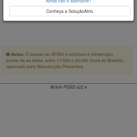
Ainda não é assinante?
Conheça a SoluçãoAtrio.
Aviso:
O acesso ao ATRIO é contínuo e ininterrupto,
exceto às 4a.feiras, entre 17:00h e 22:00h (hora de Brasília),
reservado para Manutenção Preventiva.
Atrio® PGSS v22.4