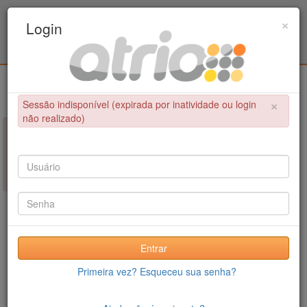
Programa Associado de Pós-Graduação em
×
Login
Educação Física / UPE - UFPB
Login
×
Sessão indisponível (expirada por inatividade ou login
não realizado)
×
NÃO FOI POSSÍVEL CONCLUIR A OPERAÇÃO
Sessão indisponível (expirada por inatividade ou login não
realizado)
Entrar
Primeira vez? Esqueceu sua senha?