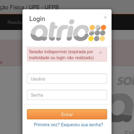
ão Física / UPE - UFPB
×
Login
Resultados
Admissão
Ferramentas
Ajuda
×
Sessão indisponível (expirada por
inatividade ou login não realizado)
o)
Entrar
Primeira vez? Esqueceu sua senha?