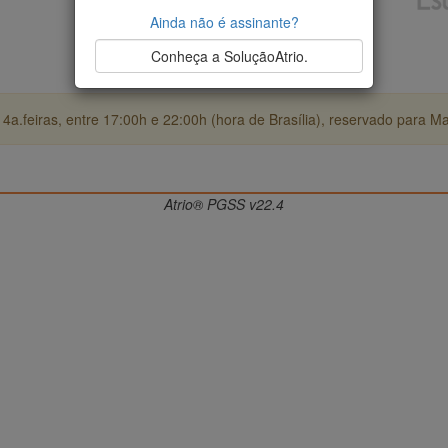
Ainda não é assinante?
Conheça a SoluçãoAtrio.
4a.feiras, entre 17:00h e 22:00h (hora de Brasília), reservado para M
Atrio® PGSS v22.4