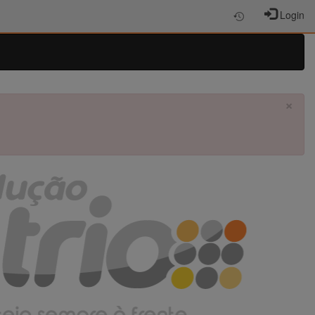
Login
×