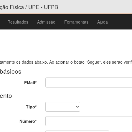
ão Física / UPE - UFPB
Resultados
Admissão
Ferramentas
Ajuda
tamente os dados abaixo. Ao acionar o botão "Segue", eles serão veri
básicos
EMail*
ento
Tipo*
Número*