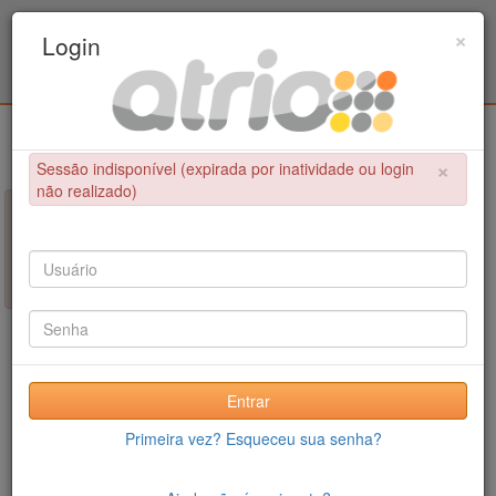
Programa Associado de Pós-Graduação em
×
Login
Educação Física / UPE - UFPB
Login
×
Sessão indisponível (expirada por inatividade ou login
não realizado)
×
NÃO FOI POSSÍVEL CONCLUIR A OPERAÇÃO
Sessão indisponível (expirada por inatividade ou login não
realizado)
Entrar
Primeira vez? Esqueceu sua senha?