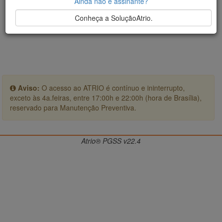
Ainda não é assinante?
Conheça a SoluçãoAtrio.
Aviso:
O acesso ao ATRIO é contínuo e ininterrupto,
exceto às 4a.feiras, entre 17:00h e 22:00h (hora de Brasília),
reservado para Manutenção Preventiva.
Atrio® PGSS v22.4