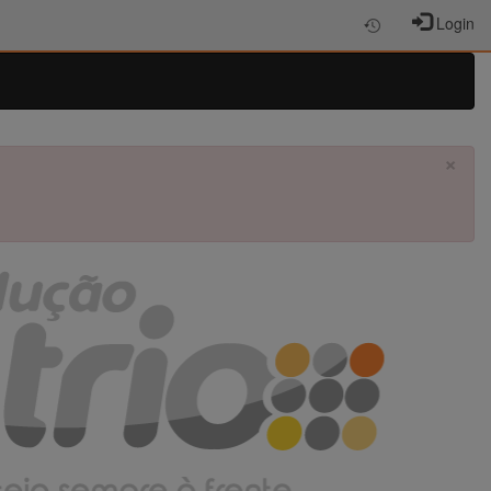
Login
×