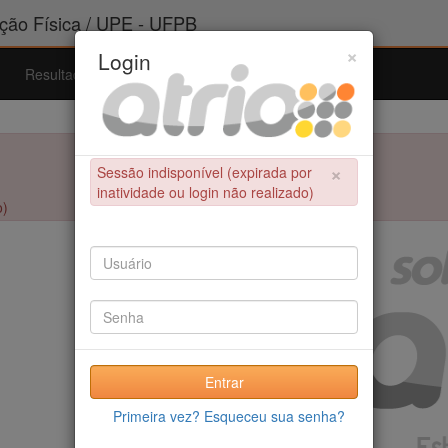
ão Física / UPE - UFPB
×
Login
Resultados
Admissão
Ferramentas
Ajuda
×
Sessão indisponível (expirada por
inatividade ou login não realizado)
o)
Entrar
Primeira vez? Esqueceu sua senha?