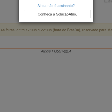
Ainda não é assinante?
Conheça a SoluçãoAtrio.
4a.feiras, entre 17:00h e 22:00h (hora de Brasília), reservado para M
Atrio® PGSS v22.4