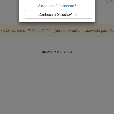
Ainda não é assinante?
Conheça a SoluçãoAtrio.
4a.feiras, entre 17:00h e 22:00h (hora de Brasília), reservado para M
Atrio® PGSS v22.4