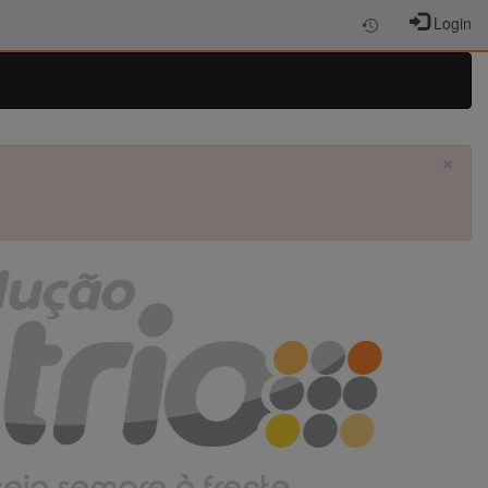
Login
×