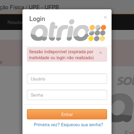
ão Física / UPE - UFPB
×
Login
Resultados
Admissão
Ferramentas
Ajuda
×
Sessão indisponível (expirada por
inatividade ou login não realizado)
o)
Entrar
Primeira vez? Esqueceu sua senha?