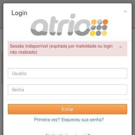
Programa Associado de Pós-Graduação em
×
Login
Educação Física / UPE - UFPB
Login
×
Sessão indisponível (expirada por inatividade ou login
não realizado)
×
NÃO FOI POSSÍVEL CONCLUIR A OPERAÇÃO
Sessão indisponível (expirada por inatividade ou login não
realizado)
Entrar
Primeira vez? Esqueceu sua senha?