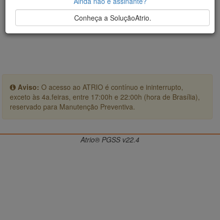
Ainda não é assinante?
Conheça a SoluçãoAtrio.
Aviso:
O acesso ao ATRIO é contínuo e ininterrupto,
exceto às 4a.feiras, entre 17:00h e 22:00h (hora de Brasília),
reservado para Manutenção Preventiva.
Atrio® PGSS v22.4