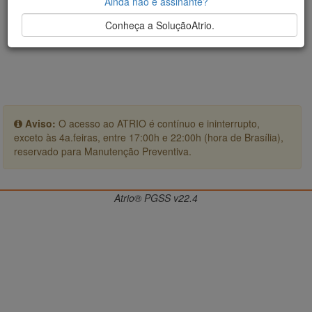
Ainda não é assinante?
Conheça a SoluçãoAtrio.
Aviso:
O acesso ao ATRIO é contínuo e ininterrupto,
exceto às 4a.feiras, entre 17:00h e 22:00h (hora de Brasília),
reservado para Manutenção Preventiva.
Atrio® PGSS v22.4