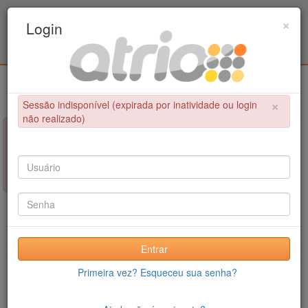
Programa Associado de Pós-Graduação em
×
Login
Educação Física / UPE - UFPB
Login
×
Sessão indisponível (expirada por inatividade ou login
não realizado)
×
NÃO FOI POSSÍVEL CONCLUIR A OPERAÇÃO
Sessão indisponível (expirada por inatividade ou login não
realizado)
Entrar
Primeira vez? Esqueceu sua senha?