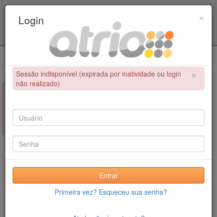
Programa Associado de Pós-Graduação em
×
Login
Educação Física / UPE - UFPB
Login
×
Sessão indisponível (expirada por inatividade ou login
não realizado)
×
NÃO FOI POSSÍVEL CONCLUIR A OPERAÇÃO
Sessão indisponível (expirada por inatividade ou login não
realizado)
Entrar
Primeira vez? Esqueceu sua senha?