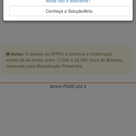
Ainda não é assinante?
Conheça a SoluçãoAtrio.
Aviso:
O acesso ao ATRIO é contínuo e ininterrupto,
exceto às 4a.feiras, entre 17:00h e 22:00h (hora de Brasília),
reservado para Manutenção Preventiva.
Atrio® PGSS v22.4