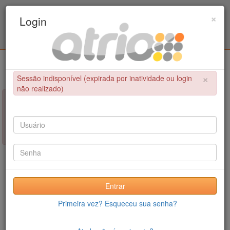
Programa Associado de Pós-Graduação em
×
Login
Educação Física / UPE - UFPB
Login
×
Sessão indisponível (expirada por inatividade ou login
não realizado)
×
NÃO FOI POSSÍVEL CONCLUIR A OPERAÇÃO
Sessão indisponível (expirada por inatividade ou login não
realizado)
Entrar
Primeira vez? Esqueceu sua senha?