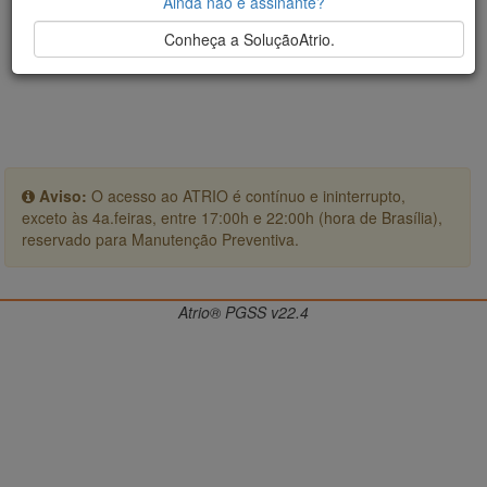
Ainda não é assinante?
Conheça a SoluçãoAtrio.
Aviso:
O acesso ao ATRIO é contínuo e ininterrupto,
exceto às 4a.feiras, entre 17:00h e 22:00h (hora de Brasília),
reservado para Manutenção Preventiva.
Atrio® PGSS v22.4