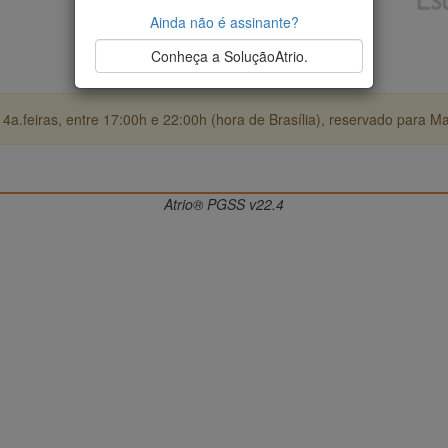
Ainda não é assinante?
Conheça a SoluçãoAtrio.
4a.feiras, entre 17:00h e 22:00h (hora de Brasília), reservado para M
Atrio® PGSS v22.4