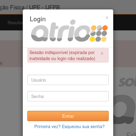
ão Física / UPE - UFPB
×
Login
Resultados
Admissão
Ferramentas
Ajuda
×
Sessão indisponível (expirada por
inatividade ou login não realizado)
o)
Entrar
Primeira vez? Esqueceu sua senha?