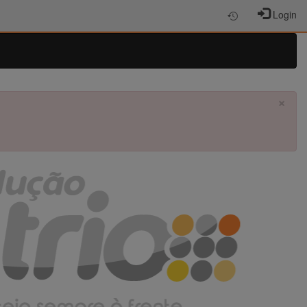
Login
×