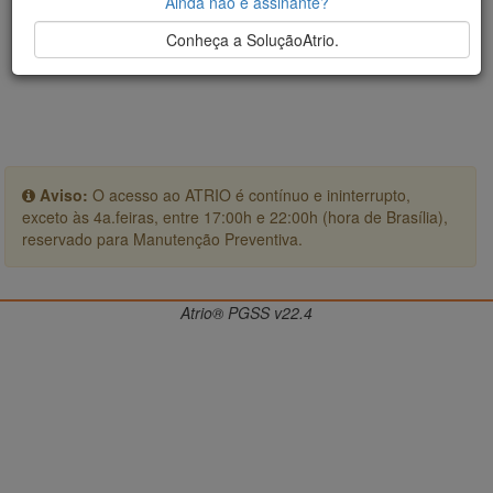
Ainda não é assinante?
Conheça a SoluçãoAtrio.
Aviso:
O acesso ao ATRIO é contínuo e ininterrupto,
exceto às 4a.feiras, entre 17:00h e 22:00h (hora de Brasília),
reservado para Manutenção Preventiva.
Atrio® PGSS v22.4