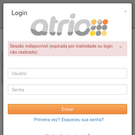
Programa Associado de Pós-Graduação em
×
Login
Educação Física / UPE - UFPB
Login
×
Sessão indisponível (expirada por inatividade ou login
não realizado)
×
NÃO FOI POSSÍVEL CONCLUIR A OPERAÇÃO
Sessão indisponível (expirada por inatividade ou login não
realizado)
Entrar
Primeira vez? Esqueceu sua senha?