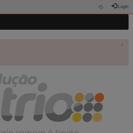
Login
×