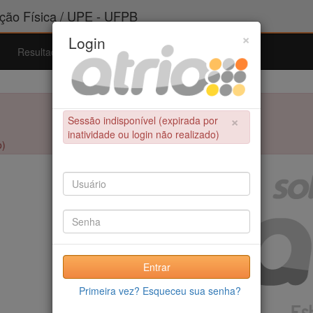
ão Física / UPE - UFPB
×
Login
Resultados
Admissão
Ferramentas
Ajuda
×
Sessão indisponível (expirada por
inatividade ou login não realizado)
o)
Entrar
Primeira vez? Esqueceu sua senha?