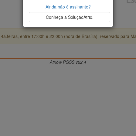
Ainda não é assinante?
Conheça a SoluçãoAtrio.
4a.feiras, entre 17:00h e 22:00h (hora de Brasília), reservado para M
Atrio® PGSS v22.4