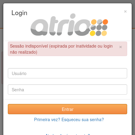
Programa Associado de Pós-Graduação em
×
Login
Educação Física / UPE - UFPB
Login
×
Sessão indisponível (expirada por inatividade ou login
não realizado)
×
NÃO FOI POSSÍVEL CONCLUIR A OPERAÇÃO
Sessão indisponível (expirada por inatividade ou login não
realizado)
Entrar
Primeira vez? Esqueceu sua senha?