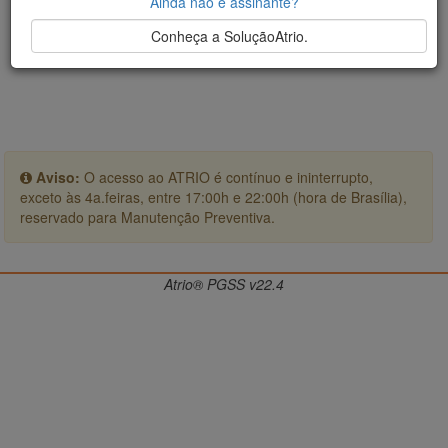
Ainda não é assinante?
Conheça a SoluçãoAtrio.
Aviso:
O acesso ao ATRIO é contínuo e ininterrupto,
exceto às 4a.feiras, entre 17:00h e 22:00h (hora de Brasília),
reservado para Manutenção Preventiva.
Atrio® PGSS v22.4