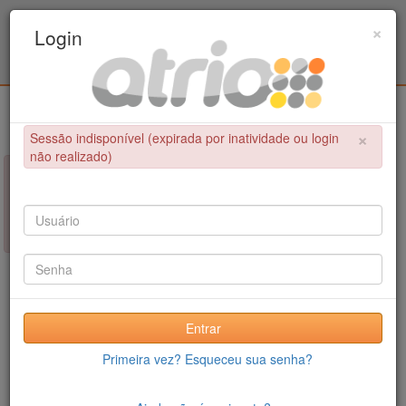
Programa Associado de Pós-Graduação em
×
Login
Educação Física / UPE - UFPB
Login
×
Sessão indisponível (expirada por inatividade ou login
não realizado)
×
NÃO FOI POSSÍVEL CONCLUIR A OPERAÇÃO
Sessão indisponível (expirada por inatividade ou login não
realizado)
Entrar
Primeira vez? Esqueceu sua senha?