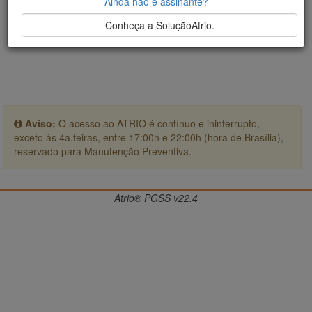
Ainda não é assinante?
Conheça a SoluçãoAtrio.
Aviso:
O acesso ao ATRIO é contínuo e ininterrupto,
exceto às 4a.feiras, entre 17:00h e 22:00h (hora de Brasília),
reservado para Manutenção Preventiva.
Atrio® PGSS v22.4