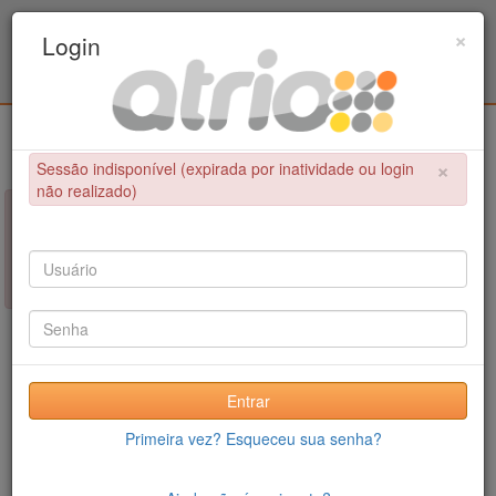
Programa Associado de Pós-Graduação em
×
Login
Educação Física / UPE - UFPB
Login
×
Sessão indisponível (expirada por inatividade ou login
não realizado)
×
NÃO FOI POSSÍVEL CONCLUIR A OPERAÇÃO
Sessão indisponível (expirada por inatividade ou login não
realizado)
Entrar
Primeira vez? Esqueceu sua senha?