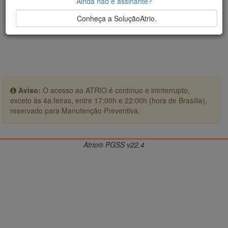
Ainda não é assinante?
Conheça a SoluçãoAtrio.
Aviso:
O acesso ao ATRIO é contínuo e ininterrupto,
exceto às 4a.feiras, entre 17:00h e 22:00h (hora de Brasília),
reservado para Manutenção Preventiva.
Atrio® PGSS v22.4