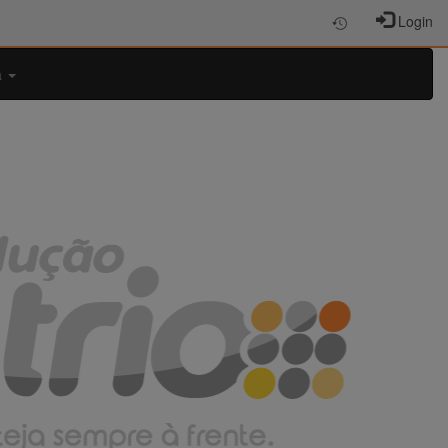
Login
a