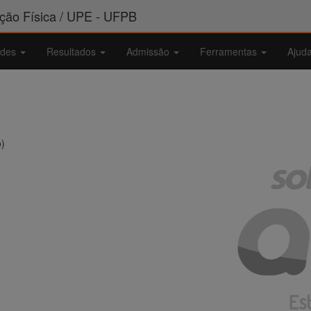
ão Física / UPE - UFPB
ades
Resultados
Admissão
Ferramentas
Ajud
o)