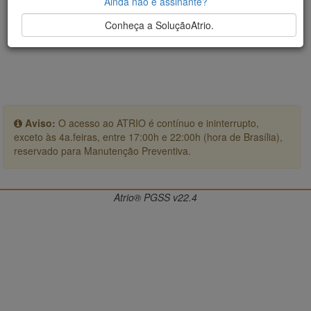
Ainda não é assinante?
Conheça a SoluçãoAtrio.
Aviso:
O acesso ao ATRIO é contínuo e ininterrupto,
exceto às 4a.feiras, entre 17:00h e 22:00h (hora de Brasília),
reservado para Manutenção Preventiva.
Atrio® PGSS v22.4