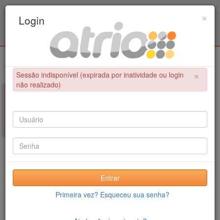
Programa Associado de Pós-Graduação em
×
Login
Educação Física / UPE - UFPB
Login
×
Sessão indisponível (expirada por inatividade ou login
não realizado)
×
NÃO FOI POSSÍVEL CONCLUIR A OPERAÇÃO
Sessão indisponível (expirada por inatividade ou login não
realizado)
Entrar
Primeira vez? Esqueceu sua senha?