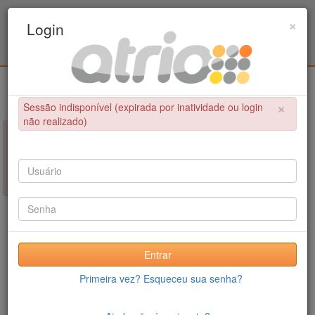
Programa Associado de Pós-Graduação em
×
Login
Educação Física / UPE - UFPB
Login
×
Sessão indisponível (expirada por inatividade ou login
não realizado)
×
NÃO FOI POSSÍVEL CONCLUIR A OPERAÇÃO
Sessão indisponível (expirada por inatividade ou login não
realizado)
Entrar
Primeira vez? Esqueceu sua senha?