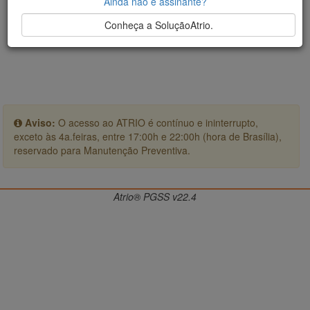
Ainda não é assinante?
Conheça a SoluçãoAtrio.
Aviso:
O acesso ao ATRIO é contínuo e ininterrupto,
exceto às 4a.feiras, entre 17:00h e 22:00h (hora de Brasília),
reservado para Manutenção Preventiva.
Atrio® PGSS v22.4