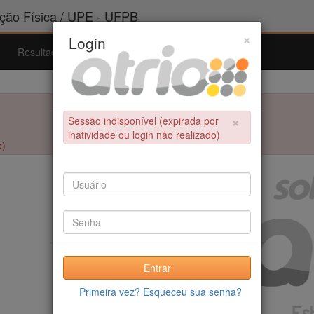
ão Física / UPE - UFPB
×
Login
Resultados
Admissão
Ferramentas
Ajuda
×
Sessão indisponível (expirada por
inatividade ou login não realizado)
o)
Entrar
Primeira vez? Esqueceu sua senha?