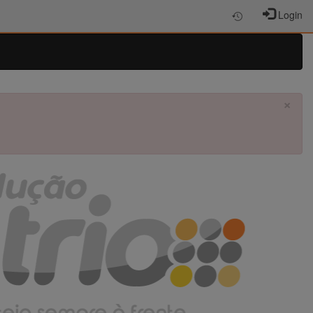
Login
×