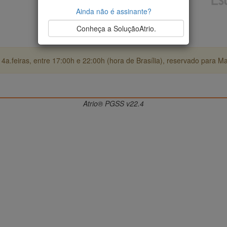
Ainda não é assinante?
Conheça a SoluçãoAtrio.
4a.feiras, entre 17:00h e 22:00h (hora de Brasília), reservado para M
Atrio® PGSS v22.4