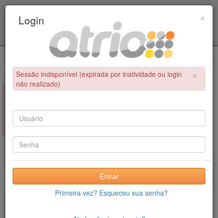
Programa Associado de Pós-Graduação em
×
Login
Educação Física / UPE - UFPB
Login
×
Sessão indisponível (expirada por inatividade ou login
não realizado)
×
NÃO FOI POSSÍVEL CONCLUIR A OPERAÇÃO
Sessão indisponível (expirada por inatividade ou login não
realizado)
Entrar
Primeira vez? Esqueceu sua senha?