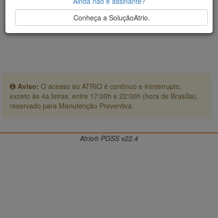
Ainda não é assinante?
Conheça a SoluçãoAtrio.
Aviso:
O acesso ao ATRIO é contínuo e ininterrupto,
exceto às 4a.feiras, entre 17:00h e 22:00h (hora de Brasília),
reservado para Manutenção Preventiva.
Atrio® PGSS v22.4