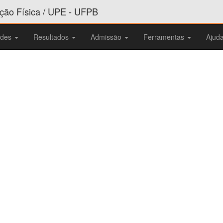
ão Física / UPE - UFPB
ades
Resultados
Admissão
Ferramentas
Ajud