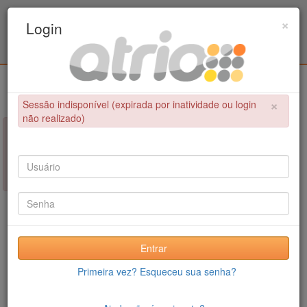
Programa Associado de Pós-Graduação em
×
Login
Educação Física / UPE - UFPB
Login
×
Sessão indisponível (expirada por inatividade ou login
não realizado)
×
NÃO FOI POSSÍVEL CONCLUIR A OPERAÇÃO
Sessão indisponível (expirada por inatividade ou login não
realizado)
Entrar
Primeira vez? Esqueceu sua senha?