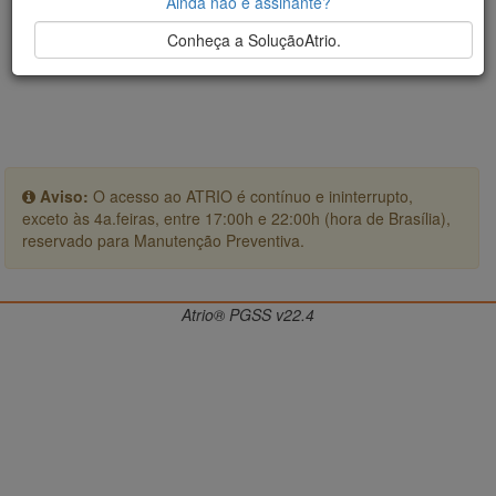
Ainda não é assinante?
Conheça a SoluçãoAtrio.
Aviso:
O acesso ao ATRIO é contínuo e ininterrupto,
exceto às 4a.feiras, entre 17:00h e 22:00h (hora de Brasília),
reservado para Manutenção Preventiva.
Atrio® PGSS v22.4