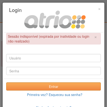
Programa Associado de Pós-Graduação em
×
Login
Educação Física / UPE - UFPB
Login
×
Sessão indisponível (expirada por inatividade ou login
não realizado)
×
NÃO FOI POSSÍVEL CONCLUIR A OPERAÇÃO
Sessão indisponível (expirada por inatividade ou login não
realizado)
Entrar
Primeira vez? Esqueceu sua senha?