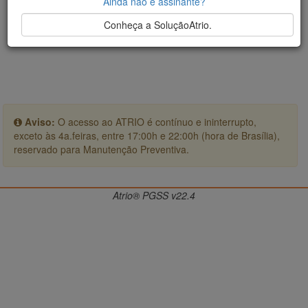
Ainda não é assinante?
Conheça a SoluçãoAtrio.
Aviso:
O acesso ao ATRIO é contínuo e ininterrupto,
exceto às 4a.feiras, entre 17:00h e 22:00h (hora de Brasília),
reservado para Manutenção Preventiva.
Atrio® PGSS v22.4