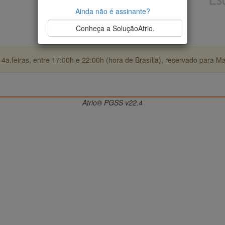
Ainda não é assinante?
Conheça a SoluçãoAtrio.
4a.feiras, entre 17:00h e 22:00h (hora de Brasília), reservado para M
Atrio® PGSS v22.4