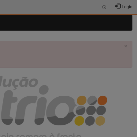
Login
×