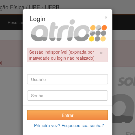
ão Física / UPE - UFPB
×
Login
Resultados
Admissão
Ferramentas
Ajuda
×
Sessão indisponível (expirada por
inatividade ou login não realizado)
o)
Entrar
Primeira vez? Esqueceu sua senha?