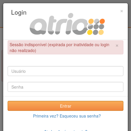
Programa Associado de Pós-Graduação em
×
Login
Educação Física / UPE - UFPB
Login
×
Sessão indisponível (expirada por inatividade ou login
não realizado)
×
NÃO FOI POSSÍVEL CONCLUIR A OPERAÇÃO
Sessão indisponível (expirada por inatividade ou login não
realizado)
Entrar
Primeira vez? Esqueceu sua senha?