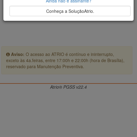
Ainda não é assinante?
Conheça a SoluçãoAtrio.
Aviso:
O acesso ao ATRIO é contínuo e ininterrupto,
exceto às 4a.feiras, entre 17:00h e 22:00h (hora de Brasília),
reservado para Manutenção Preventiva.
Atrio® PGSS v22.4