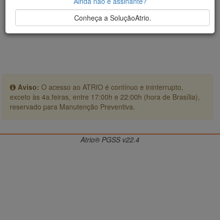
Ainda não é assinante?
Conheça a SoluçãoAtrio.
Aviso:
O acesso ao ATRIO é contínuo e ininterrupto,
exceto às 4a.feiras, entre 17:00h e 22:00h (hora de Brasília),
reservado para Manutenção Preventiva.
Atrio® PGSS v22.4