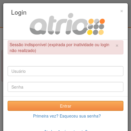
Programa Associado de Pós-Graduação em
×
Login
Educação Física / UPE - UFPB
Login
×
Sessão indisponível (expirada por inatividade ou login
não realizado)
×
NÃO FOI POSSÍVEL CONCLUIR A OPERAÇÃO
Sessão indisponível (expirada por inatividade ou login não
realizado)
Entrar
Primeira vez? Esqueceu sua senha?