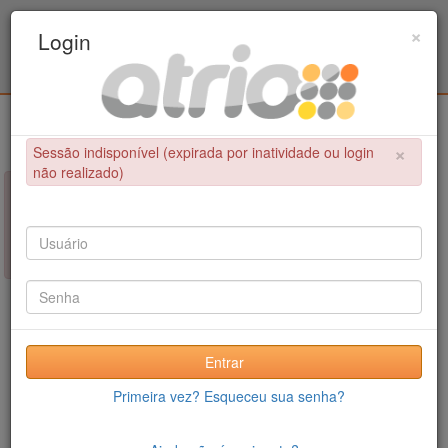
Programa Associado de Pós-Graduação em
×
Login
Educação Física / UPE - UFPB
Login
×
Sessão indisponível (expirada por inatividade ou login
não realizado)
×
NÃO FOI POSSÍVEL CONCLUIR A OPERAÇÃO
Sessão indisponível (expirada por inatividade ou login não
realizado)
Entrar
Primeira vez? Esqueceu sua senha?