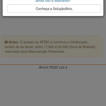
Ainda não é assinante?
Conheça a SoluçãoAtrio.
Aviso:
O acesso ao ATRIO é contínuo e ininterrupto,
exceto às 4a.feiras, entre 17:00h e 22:00h (hora de Brasília),
reservado para Manutenção Preventiva.
Atrio® PGSS v22.4