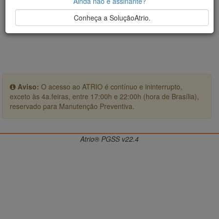
Ainda não é assinante?
Conheça a SoluçãoAtrio.
Aviso:
O acesso ao ATRIO é contínuo e ininterrupto,
exceto às 4a.feiras, entre 17:00h e 22:00h (hora de Brasília),
reservado para Manutenção Preventiva.
Atrio® PGSS v22.4