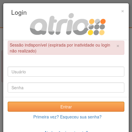
Programa Associado de Pós-Graduação em
×
Login
Educação Física / UPE - UFPB
Login
×
Sessão indisponível (expirada por inatividade ou login
não realizado)
×
NÃO FOI POSSÍVEL CONCLUIR A OPERAÇÃO
Sessão indisponível (expirada por inatividade ou login não
realizado)
Entrar
Primeira vez? Esqueceu sua senha?