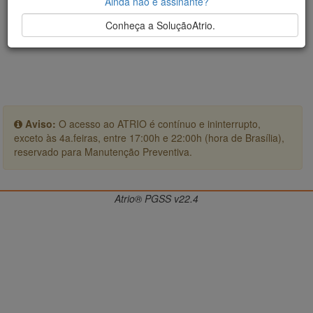
Ainda não é assinante?
Conheça a SoluçãoAtrio.
Aviso:
O acesso ao ATRIO é contínuo e ininterrupto,
exceto às 4a.feiras, entre 17:00h e 22:00h (hora de Brasília),
reservado para Manutenção Preventiva.
Atrio® PGSS v22.4