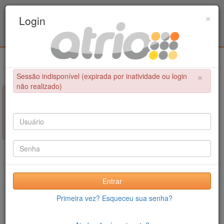
Programa Associado de Pós-Graduação em
×
Login
Educação Física / UPE - UFPB
Login
×
Sessão indisponível (expirada por inatividade ou login
não realizado)
×
NÃO FOI POSSÍVEL CONCLUIR A OPERAÇÃO
Sessão indisponível (expirada por inatividade ou login não
realizado)
Entrar
Primeira vez? Esqueceu sua senha?