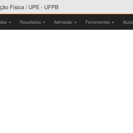
ão Física / UPE - UFPB
ades
Resultados
Admissão
Ferramentas
Ajud