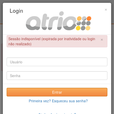
Programa Associado de Pós-Graduação em
×
Login
Educação Física / UPE - UFPB
Login
×
Sessão indisponível (expirada por inatividade ou login
não realizado)
×
NÃO FOI POSSÍVEL CONCLUIR A OPERAÇÃO
Sessão indisponível (expirada por inatividade ou login não
realizado)
Entrar
Primeira vez? Esqueceu sua senha?