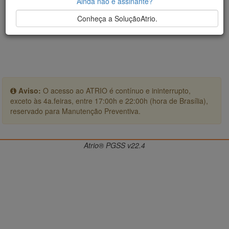
Ainda não é assinante?
Conheça a SoluçãoAtrio.
Aviso:
O acesso ao ATRIO é contínuo e ininterrupto,
exceto às 4a.feiras, entre 17:00h e 22:00h (hora de Brasília),
reservado para Manutenção Preventiva.
Atrio® PGSS v22.4