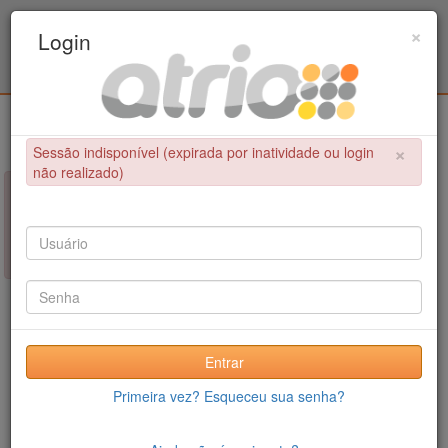
Programa Associado de Pós-Graduação em
×
Login
Educação Física / UPE - UFPB
Login
×
Sessão indisponível (expirada por inatividade ou login
não realizado)
×
NÃO FOI POSSÍVEL CONCLUIR A OPERAÇÃO
Sessão indisponível (expirada por inatividade ou login não
realizado)
Entrar
Primeira vez? Esqueceu sua senha?