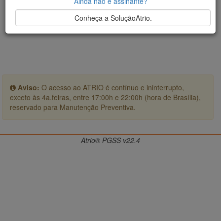
Ainda não é assinante?
Conheça a SoluçãoAtrio.
Aviso:
O acesso ao ATRIO é contínuo e ininterrupto,
exceto às 4a.feiras, entre 17:00h e 22:00h (hora de Brasília),
reservado para Manutenção Preventiva.
Atrio® PGSS v22.4