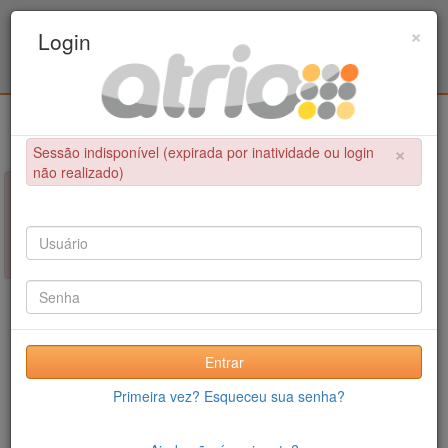
Programa Associado de Pós-Graduação em
×
Login
Educação Física / UPE - UFPB
Login
×
Sessão indisponível (expirada por inatividade ou login
não realizado)
×
NÃO FOI POSSÍVEL CONCLUIR A OPERAÇÃO
Sessão indisponível (expirada por inatividade ou login não
realizado)
Entrar
Primeira vez? Esqueceu sua senha?