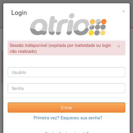
Programa Associado de Pós-Graduação em
×
Login
Educação Física / UPE - UFPB
Login
×
Sessão indisponível (expirada por inatividade ou login
não realizado)
×
NÃO FOI POSSÍVEL CONCLUIR A OPERAÇÃO
Sessão indisponível (expirada por inatividade ou login não
realizado)
Entrar
Primeira vez? Esqueceu sua senha?