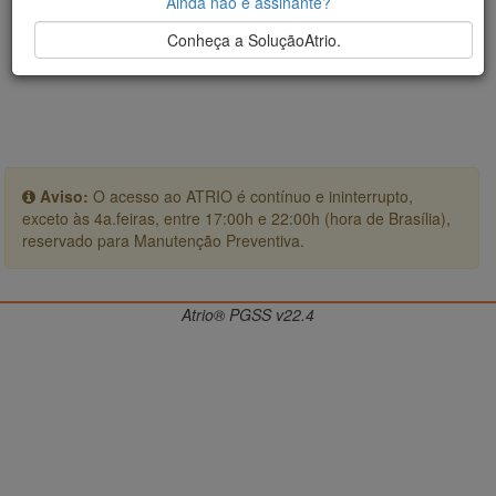
Ainda não é assinante?
Conheça a SoluçãoAtrio.
Aviso:
O acesso ao ATRIO é contínuo e ininterrupto,
exceto às 4a.feiras, entre 17:00h e 22:00h (hora de Brasília),
reservado para Manutenção Preventiva.
Atrio® PGSS v22.4