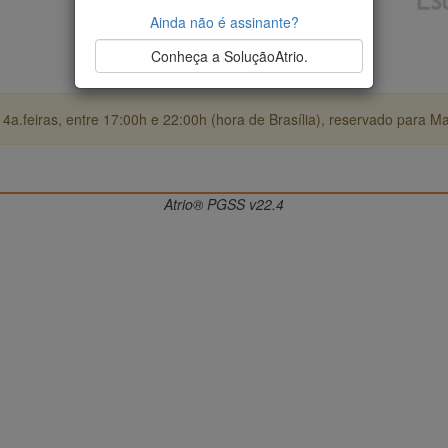
Ainda não é assinante?
Conheça a SoluçãoAtrio.
4a.feiras, entre 17:00h e 22:00h (hora de Brasília), reservado para M
Atrio® PGSS v22.4