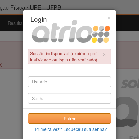
ão Física / UPE - UFPB
×
Login
Resultados
Admissão
Ferramentas
Ajuda
×
Sessão indisponível (expirada por
inatividade ou login não realizado)
o)
Entrar
Primeira vez? Esqueceu sua senha?