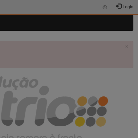
Login
×