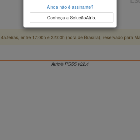
Ainda não é assinante?
Conheça a SoluçãoAtrio.
4a.feiras, entre 17:00h e 22:00h (hora de Brasília), reservado para M
Atrio® PGSS v22.4