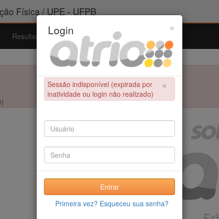
ão Física / UPE - UFPB
×
Login
Resultados
Admissão
Ferramentas
Ajuda
×
Sessão indisponível (expirada por
inatividade ou login não realizado)
o)
Entrar
Primeira vez? Esqueceu sua senha?