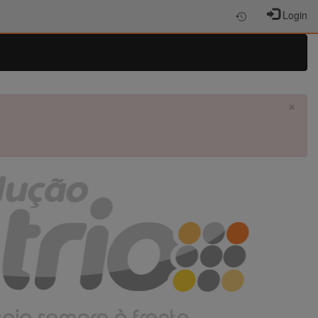
Login
×