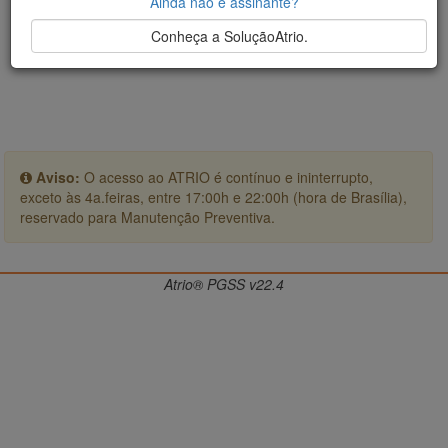
Ainda não é assinante?
Conheça a SoluçãoAtrio.
Aviso:
O acesso ao ATRIO é contínuo e ininterrupto,
exceto às 4a.feiras, entre 17:00h e 22:00h (hora de Brasília),
reservado para Manutenção Preventiva.
Atrio® PGSS v22.4