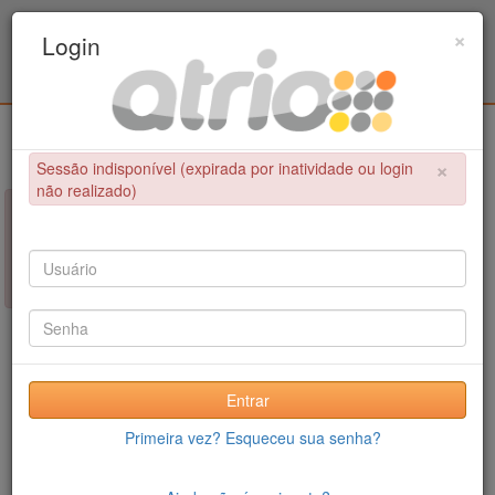
Programa Associado de Pós-Graduação em
×
Login
Educação Física / UPE - UFPB
Login
×
Sessão indisponível (expirada por inatividade ou login
não realizado)
×
NÃO FOI POSSÍVEL CONCLUIR A OPERAÇÃO
Sessão indisponível (expirada por inatividade ou login não
realizado)
Entrar
Primeira vez? Esqueceu sua senha?