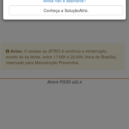
Ainda não é assinante?
Conheça a SoluçãoAtrio.
Aviso:
O acesso ao ATRIO é contínuo e ininterrupto,
exceto às 4a.feiras, entre 17:00h e 22:00h (hora de Brasília),
reservado para Manutenção Preventiva.
Atrio® PGSS v22.4