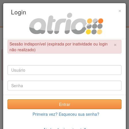
Programa Associado de Pós-Graduação em
×
Login
Educação Física / UPE - UFPB
Login
×
Sessão indisponível (expirada por inatividade ou login
não realizado)
×
NÃO FOI POSSÍVEL CONCLUIR A OPERAÇÃO
Sessão indisponível (expirada por inatividade ou login não
realizado)
Entrar
Primeira vez? Esqueceu sua senha?