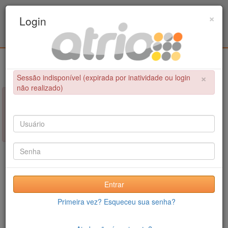
Programa Associado de Pós-Graduação em
×
Login
Educação Física / UPE - UFPB
Login
×
Sessão indisponível (expirada por inatividade ou login
não realizado)
×
NÃO FOI POSSÍVEL CONCLUIR A OPERAÇÃO
Sessão indisponível (expirada por inatividade ou login não
realizado)
Entrar
Primeira vez? Esqueceu sua senha?