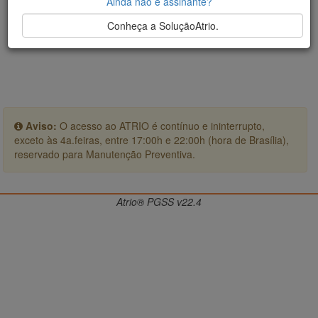
Ainda não é assinante?
Conheça a SoluçãoAtrio.
Aviso:
O acesso ao ATRIO é contínuo e ininterrupto,
exceto às 4a.feiras, entre 17:00h e 22:00h (hora de Brasília),
reservado para Manutenção Preventiva.
Atrio® PGSS v22.4